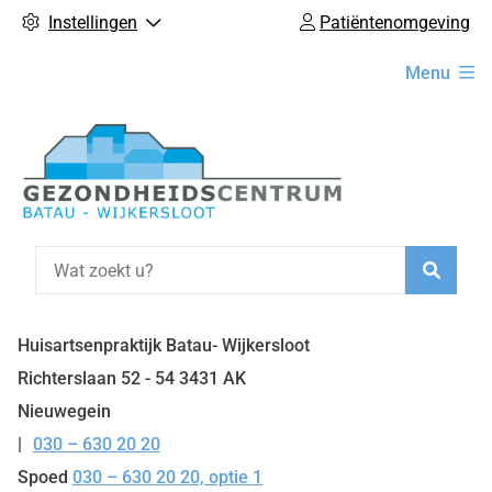
Instellingen
Patiëntenomgeving
Hoofdmenu
Menu
Zoeke
Huisartsenpraktijk Batau- Wijkersloot
Richterslaan
52 - 54
3431 AK
Nieuwegein
030 – 630 20 20
Tel:
Spoed
030 – 630 20 20, optie 1