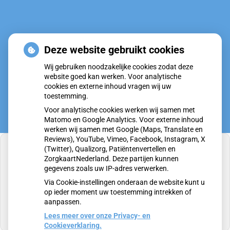
Deze website gebruikt cookies
Huisartsenpost Nieuwegein
Wij gebruiken noodzakelijke cookies zodat deze
website goed kan werken. Voor analytische
cookies en externe inhoud vragen wij uw
toestemming.
Voor analytische cookies werken wij samen met
Matomo en Google Analytics. Voor externe inhoud
werken wij samen met Google (Maps, Translate en
Reviews), YouTube, Vimeo, Facebook, Instagram, X
(Twitter), Qualizorg, Patiëntenvertellen en
ZorgkaartNederland. Deze partijen kunnen
gegevens zoals uw IP-adres verwerken.
U heeft geen toestemming gegeven voor
Via Cookie-instellingen onderaan de website kunt u
externe inhoud
die nodig is om dit te zien.
op ieder moment uw toestemming intrekken of
aanpassen.
Cookie-instellingen wijzigen
Lees meer over onze Privacy- en
Cookieverklaring.