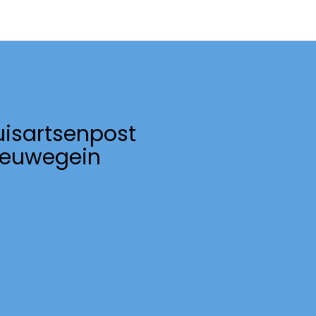
uisartsenpost
ieuwegein