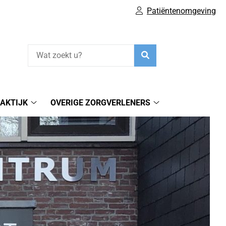
Patiëntenomgeving
Zoeken
AKTIJK
OVERIGE ZORGVERLENERS
Fysiotherapiepraktijk
Overige
submenu
zorgverleners
submenu