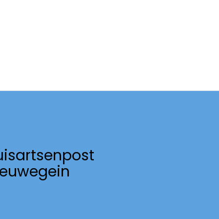
uisartsenpost
ieuwegein