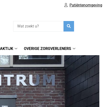
Patiëntenomgeving
Zoeken
AKTIJK
OVERIGE ZORGVERLENERS
Fysiotherapiepraktijk
Overige
submenu
zorgverleners
submenu