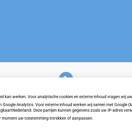
U heeft geen toestemming gegeven voor
externe inhoud
die nodig is om dit te zien.
oed kan werken. Voor analytische cookies en externe inhoud vragen wij 
Cookie-instellingen wijzigen
 Google Analytics. Voor externe inhoud werken wij samen met Google (M
ZorgkaartNederland. Deze partijen kunnen gegevens zoals uw IP-adres ver
eder moment uw toestemming intrekken of aanpassen.