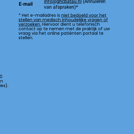
info@ghcbatau.nl
(Annuleren
E-mail
van afspraken)*
* Het e-mailadres is
niet bedoeld voor het
stellen van medisch inhoudelijke vragen of
verzoeken.
Hiervoor dient u telefonisch
contact op te nemen met de praktijk of uw
vraag via het online patiënten portaal te
stellen.
00
en
es).