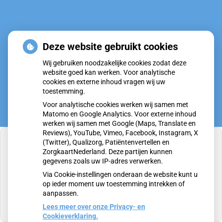
Deze website gebruikt cookies
Huisartsenpost Nieuwegein
Wij gebruiken noodzakelijke cookies zodat deze
website goed kan werken. Voor analytische
cookies en externe inhoud vragen wij uw
toestemming.
Voor analytische cookies werken wij samen met
Matomo en Google Analytics. Voor externe inhoud
werken wij samen met Google (Maps, Translate en
Reviews), YouTube, Vimeo, Facebook, Instagram, X
(Twitter), Qualizorg, Patiëntenvertellen en
ZorgkaartNederland. Deze partijen kunnen
gegevens zoals uw IP-adres verwerken.
U heeft geen toestemming gegeven voor
Via Cookie-instellingen onderaan de website kunt u
externe inhoud
die nodig is om dit te zien.
op ieder moment uw toestemming intrekken of
aanpassen.
Cookie-instellingen wijzigen
Lees meer over onze Privacy- en
Cookieverklaring.