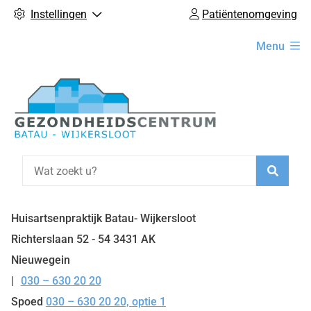
Instellingen
Patiëntenomgeving
Hoofdmenu
Menu
Zoeke
Huisartsenpraktijk Batau- Wijkersloot
Richterslaan
52 - 54
3431 AK
Nieuwegein
030 – 630 20 20
Tel:
Spoed
030 – 630 20 20, optie 1